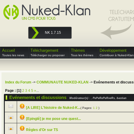
NK 1.7.15
Accueil
Téléchargement
Thèmes
Développement
Toutes les news
Télécharger ou proposer
Tous les thèmes
Contribuer à Nuked-Klan
Index du Forum
->
COMMUNAUTE NUKED-KLAN
->
Evénements et discuss
Page :
[1]
2
3
4
5
»
...
Evénements et discussions
Modérateur(s) : , PePeRePeRveRs, bastian
[A LIRE] L'histoire de Nuked-K...
( Pages:
1
2
)
[Epinglé] je me pose une quest...
Règles d'Or sur TS