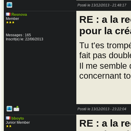
Posté le 13/12/2013 - 21:48:17
Resnova
RE : a la 
Member
pour la cré
Messages : 165
Inscrit(e) le: 22/06/2013
Tu t'es tromp
fait pas doubl
Il me semble 
concernant to
Posté le 13/12/2013 - 23:22:04
bboyto
RE : a la 
Junior Member