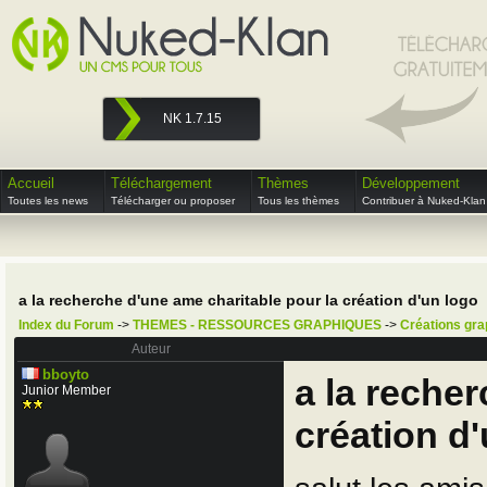
NK 1.7.15
Accueil
Téléchargement
Thèmes
Développement
Toutes les news
Télécharger ou proposer
Tous les thèmes
Contribuer à Nuked-Klan
a la recherche d'une ame charitable pour la création d'un logo
Index du Forum
->
THEMES - RESSOURCES GRAPHIQUES
->
Créations gra
Auteur
bboyto
a la reche
Junior Member
création d