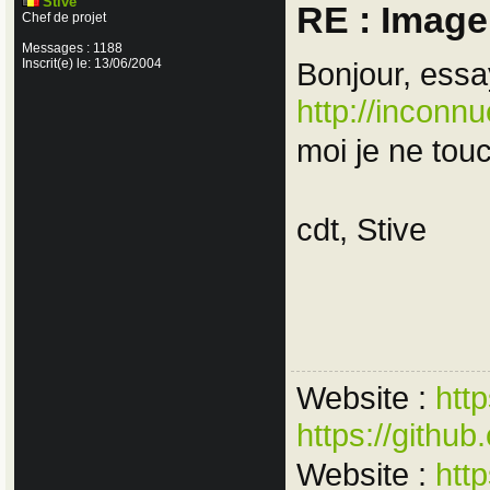
Stive
RE : Imag
Chef de projet
Messages : 1188
Inscrit(e) le: 13/06/2004
Bonjour, essa
http://inconn
moi je ne tou
cdt, Stive
Website :
htt
https://gith
Website :
htt