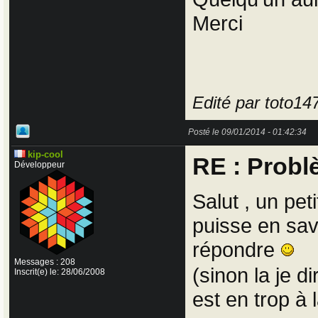
Merci
Edité par toto14
Posté le 09/01/2014 - 01:42:34
kip-cool
RE : Probl
Développeur
Salut , un pet
puisse en sav
répondre
Messages : 208
(sinon la je d
Inscrit(e) le: 28/06/2008
est en trop à 