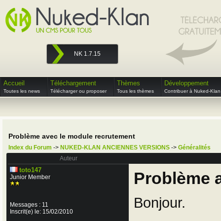
NK 1.7.15
Accueil
Téléchargement
Thèmes
Développement
Toutes les news
Télécharger ou proposer
Tous les thèmes
Contribuer à Nuked-Klan
Problème avec le module recrutement
Index du Forum
->
NUKED-KLAN ANCIENNES VERSIONS
->
Généralités
Auteur
toto147
Problème a
Junior Member
Bonjour.
Messages : 11
Inscrit(e) le: 15/02/2010