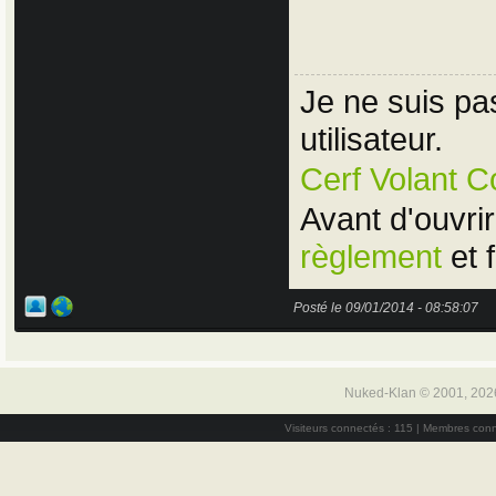
Je ne suis pas
utilisateur.
Cerf Volant C
Avant d'ouvrir
règlement
et 
Posté le 09/01/2014 - 08:58:07
Nuked-Klan © 2001, 202
Visiteurs connectés : 115 | Membres conn