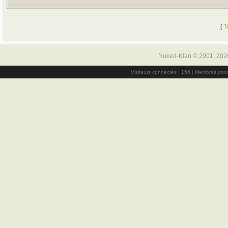
[
T
Nuked-Klan © 2001, 202
Visiteurs connectés : 156 | Membres conn