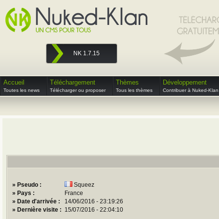
NK 1.7.15
Accueil
Téléchargement
Thèmes
Développement
Toutes les news
Télécharger ou proposer
Tous les thèmes
Contribuer à Nuked-Klan
» Pseudo :
Squeez
» Pays :
France
» Date d'arrivée :
14/06/2016 - 23:19:26
» Dernière visite :
15/07/2016 - 22:04:10