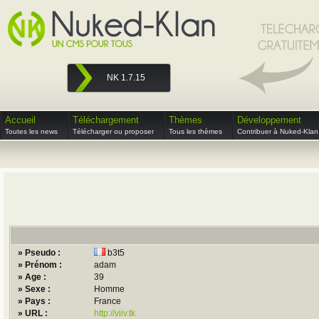
NK 1.7.15
Accueil
Téléchargement
Thèmes
Développement
Toutes les news
Télécharger ou proposer
Tous les thèmes
Contribuer à Nuked-Klan
» Pseudo :
b3t5
» Prénom :
adam
» Age :
39
» Sexe :
Homme
» Pays :
France
» URL :
http://viiv.tk