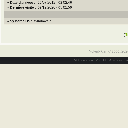
» Date d'arrivée :
22/07/2012 - 02:02:46
» Dernière visite :
09/12/2020 - 05:01:59
» Systeme OS :
Windows 7
[
T
Nuked-Klan © 2001, 202
Visiteurs connectés : 84 | Membres conn