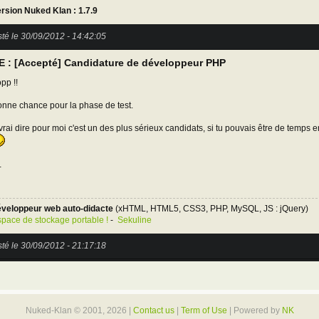
rsion Nuked Klan : 1.7.9
té le 30/09/2012 - 14:42:05
E : [Accepté] Candidature de développeur PHP
pp !!
nne chance pour la phase de test.
vrai dire pour moi c'est un des plus sérieux candidats, si tu pouvais être de temps e
+
veloppeur web auto-didacte
(xHTML, HTML5, CSS3, PHP, MySQL, JS : jQuery)
pace de stockage portable !
-
Sekuline
té le 30/09/2012 - 21:17:18
Nuked-Klan © 2001, 2026 |
Contact us
|
Term of Use
| Powered by
NK