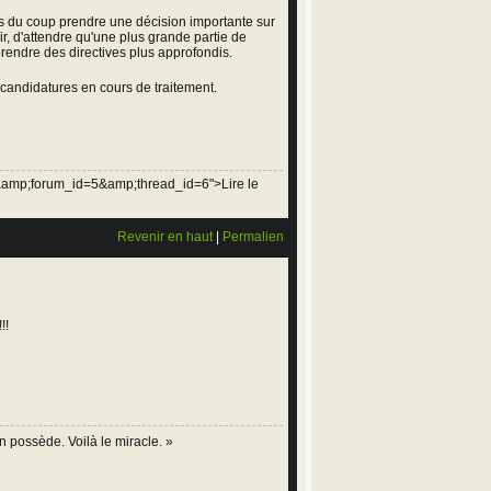
les du coup prendre une décision importante sur
r, d'attendre qu'une plus grande partie de
rendre des directives plus approfondis.
 candidatures en cours de traitement.
&amp;forum_id=5&amp;thread_id=6">Lire le
Revenir en haut
|
Permalien
!!
n possède. Voilà le miracle. »