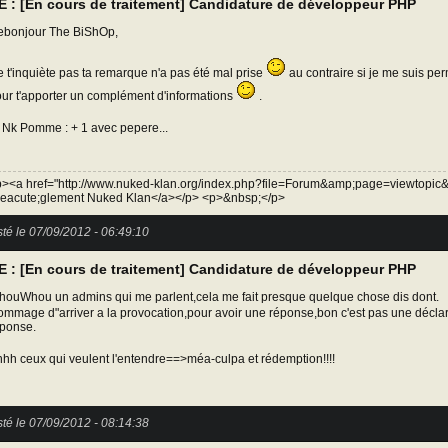
E : [En cours de traitement] Candidature de développeur PHP
bonjour The BiShOp,
 t'inquiète pas ta remarque n'a pas été mal prise
au contraire si je me suis per
ur t'apporter un complément d'informations
.
 Nk Pomme : + 1 avec pepere...
><a href="http://www.nuked-klan.org/index.php?file=Forum&amp;page=viewtopic
eacute;glement Nuked Klan</a></p> <p>&nbsp;</p>
té le 07/09/2012 - 06:49:10
E : [En cours de traitement] Candidature de développeur PHP
ouWhou un admins qui me parlent,cela me fait presque quelque chose dis dont.
mmage d"arriver a la provocation,pour avoir une réponse,bon c'est pas une déclar
ponse.
hh ceux qui veulent l'entendre==>méa-culpa et rédemption!!!!
té le 07/09/2012 - 08:14:38