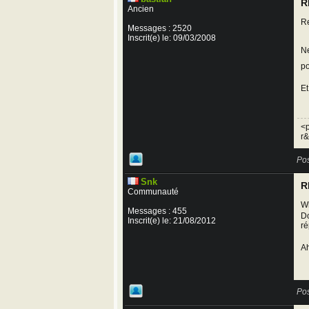
R
Ancien
Re
Messages : 2520
Inscrit(e) le: 09/03/2008
Ne
po
Et
<p
r&
Pos
Snk
R
Communauté
Wh
Messages : 455
Do
Inscrit(e) le: 21/08/2012
ré
Ah
Pos