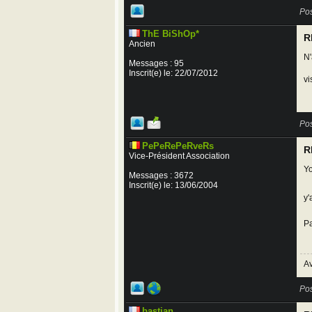
Pos
ThE BiShOp*
R
Ancien
N'
Messages : 95
Inscrit(e) le: 22/07/2012
vi
Pos
PePeRePeRveRs
R
Vice-Président Association
Yo
Messages : 3672
Inscrit(e) le: 13/06/2004
y'
Pa
Av
Pos
bastian