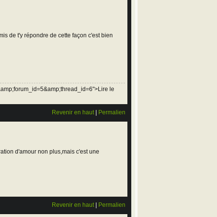
mis de t'y répondre de cette façon c'est bien
&amp;forum_id=5&amp;thread_id=6">Lire le
Revenir en haut
|
Permalien
ation d'amour non plus,mais c'est une
Revenir en haut
|
Permalien