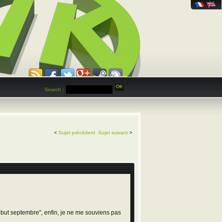
Search :
<
Sujet précédent
Sujet suivant
>
but septembre", enfin, je ne me souviens pas