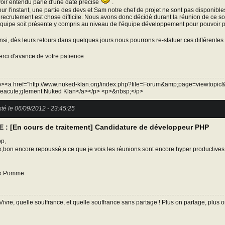
oir entendu parlé d'une date précise
.
ur l'instant, une partie des devs et Sam notre chef de projet ne sont pas disponib
 recrutement est chose difficile. Nous avons donc décidé durant la réunion de ce soi
équipe soit présente y compris au niveau de l'équipe développement pour pouvoir p
nsi, dès leurs retours dans quelques jours nous pourrons re-statuer ces différentes
rci d'avance de votre patience.
><a href="http://www.nuked-klan.org/index.php?file=Forum&amp;page=viewtopic
eacute;glement Nuked Klan</a></p> <p>&nbsp;</p>
té le 06/09/2012 - 23:45:25
E : [En cours de traitement] Candidature de développeur PHP
p,
,bon encore repoussé,a ce que je vois les réunions sont encore hyper productives!
k Pomme
Vivre, quelle souffrance, et quelle souffrance sans partage ! Plus on partage, plus o