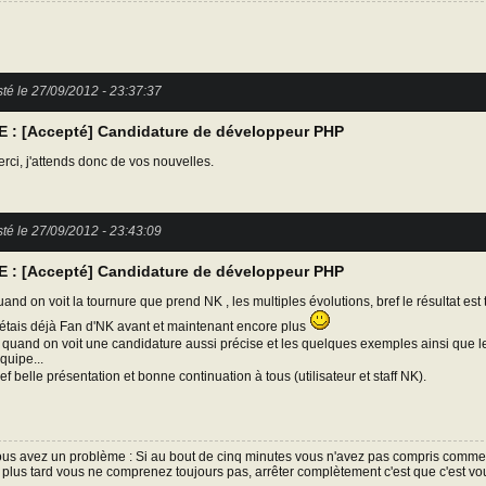
té le 27/09/2012 - 23:37:37
E : [Accepté] Candidature de développeur PHP
rci, j'attends donc de vos nouvelles.
té le 27/09/2012 - 23:43:09
E : [Accepté] Candidature de développeur PHP
and on voit la tournure que prend NK , les multiples évolutions, bref le résultat est tr
étais déjà Fan d'NK avant et maintenant encore plus
 quand on voit une candidature aussi précise et les quelques exemples ainsi que l
équipe...
ef belle présentation et bonne continuation à tous (utilisateur et staff NK).
us avez un problème : Si au bout de cinq minutes vous n'avez pas compris comment 
 plus tard vous ne comprenez toujours pas, arrêter complètement c'est que c'est vo