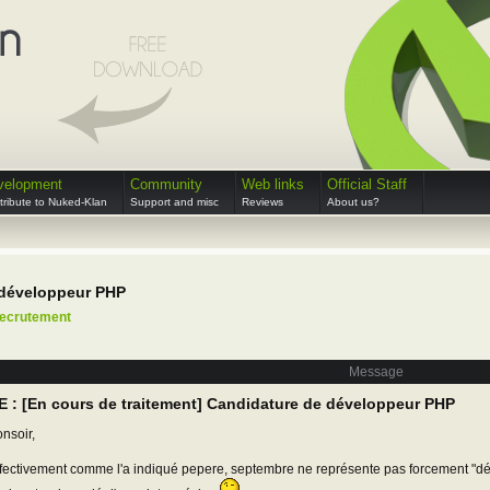
velopment
Community
Web links
Official Staff
ribute to Nuked-Klan
Support and misc
Reviews
About us?
 développeur PHP
recrutement
Message
E : [En cours de traitement] Candidature de développeur PHP
nsoir,
fectivement comme l'a indiqué pepere, septembre ne représente pas forcement "dé