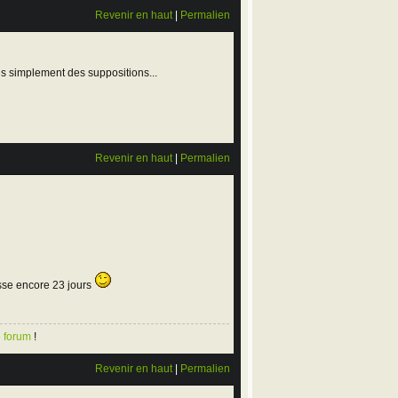
Revenir en haut
|
Permalien
s simplement des suppositions...
Revenir en haut
|
Permalien
isse encore 23 jours
e forum
!
Revenir en haut
|
Permalien