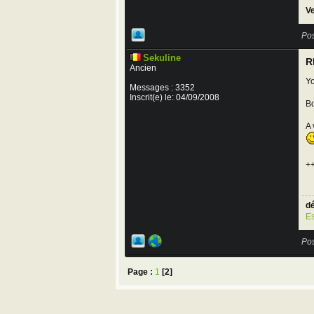
Ve
Pos
Sekuline
R
Ancien
Yo
Messages : 3352
Inscrit(e) le: 04/09/2008
Bo
A 
+
dé
Es
Pos
Page :
1
[2]