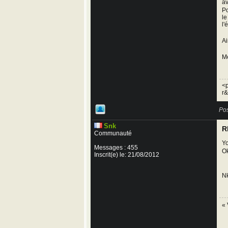
av
Po
le
l'
Ai
Me
<p
r&
Pos
Snk
R
Communauté
Yo
Messages : 455
Ok
Inscrit(e) le: 21/08/2012
N
« 