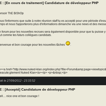
E : [En cours de traitement] Candidature de développeur PHP
nsoir ThE BiShOp
us t'informons que suite à notre réunion staff tu es accepté pour une période d'essai,
mps et nous t'apporterons plus d'informations dimanche via une news et des messa
 forum pour les nouvelles recrues sera également disponible pour que tu puisse 
ut comme tes futurs collègues candidats.
envenue et bon courage pour tes nouvelles tâches
.
><a href="http://www.nuked-klan.org/index.php?file=Forum&amp;page=viewtopic
eacute;glement Nuked Klan</a></p> <p>&nbsp;</p>
té le 27/09/2012 - 23:33:52
E : [Accepté] Candidature de développeur PHP
ll.... nice one et bon courage !