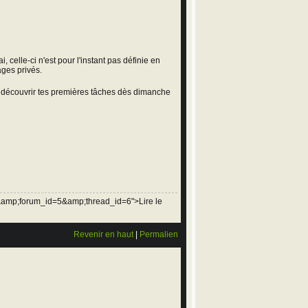
 celle-ci n'est pour l'instant pas définie en
ges privés.
y découvrir tes premières tâches dès dimanche
&amp;forum_id=5&amp;thread_id=6">Lire le
Revenir en haut
|
Permalien