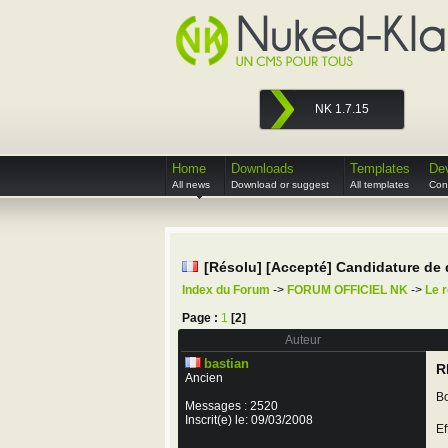
NK 1.7.15
Home
Downloads
Templates
De
All news
Download or suggest
All templates
Cont
[Résolu] [Accepté] Candidature de
Index du Forum
->
FORUM OFFICIEL NK
->
Le 
Page :
1
[2]
Auteur
bastian
R
Ancien
Bo
Messages : 2520
Inscrit(e) le: 09/03/2008
Ef