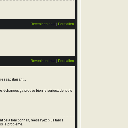
Revenir en haut
|
Permalien
Revenir en haut
|
Permalien
ès satisfaisant...
es échanges ça prouve bien le sérieux de toute
cela fonctionnait, réessayez plus tard !
us le problème.