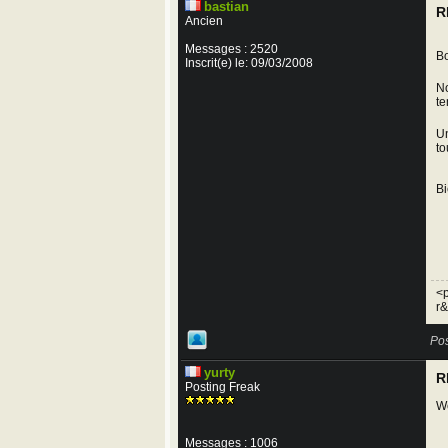
bastian
R
Ancien
Messages : 2520
Bo
Inscrit(e) le: 09/03/2008
No
te
Un
to
Bi
<p
r&
Pos
yurty
R
Posting Freak
We
Messages : 1006