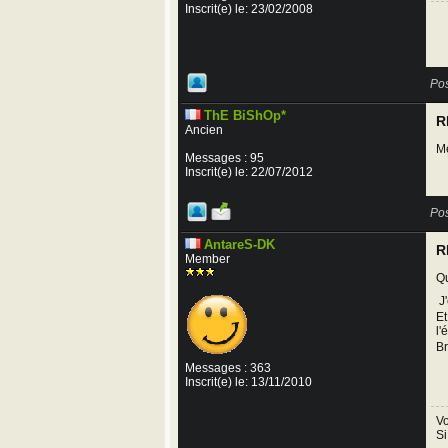
Inscrit(e) le: 23/02/2008
Pos
ThE BiShOp*
R
Ancien
Me
Messages : 95
Inscrit(e) le: 22/07/2012
Pos
AntareS-DK
R
Member
Qu
J'
Et
l'
Br
Messages : 363
Inscrit(e) le: 13/11/2010
Vo
Si