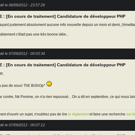
té le 06/09/2012 - 23:57:29
E : [En cours de traitement] Candidature de développeur PHP
ayant justement absolument aucune info nouvelle depuis un mois et demi, j'émettai
siblement c'était pas une très bonne idée...
té le 07/09/2012 - 00:03:34
E : [En cours de traitement] Candidature de développeur PHP
p,
a pas de souci ThE BiShOp*
r contre, Nk Pomme, on n'a rien repoussé... On a dit en septembre, ce qui nous la
ant d'ouvrir un sujet, n'oubliez pas de lire
le règlement
et faire une recherche
sur l
té le 07/09/2012 - 00:07:12