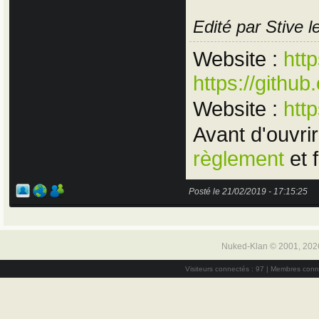
Edité par Stive 
Website :
htt
https://gith
Website :
htt
Avant d'ouvrir
règlement
et 
Posté le 21/02/2019 - 17:15:25
Nuked-Klan © 2001, 202
Visiteurs connectés : 97 | Membres conn