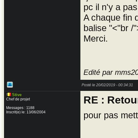
pc il n'y a pa
A chaque fin d
balise "<"br /"
Merci.
Edité par mms20
Posté le 20/02/2019 - 00:34:31
Stive
RE : Retour
Chef de projet
Messages : 1188
Inscrit(e) le: 13/06/2004
pour pas mett