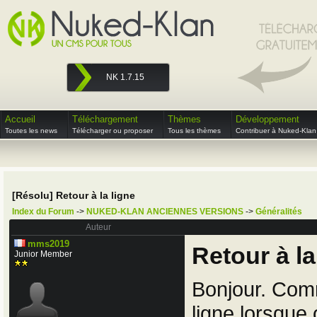
NK 1.7.15
Accueil
Téléchargement
Thèmes
Développement
Toutes les news
Télécharger ou proposer
Tous les thèmes
Contribuer à Nuked-Klan
[Résolu] Retour à la ligne
Index du Forum
->
NUKED-KLAN ANCIENNES VERSIONS
->
Généralités
Auteur
mms2019
Retour à la
Junior Member
Bonjour. Comm
ligne lorsque