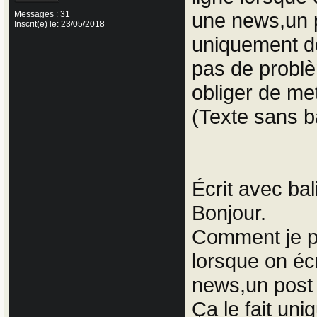
une news,un po
Messages : 31
Inscrit(e) le: 23/05/2018
uniquement de
pas de problè
obliger de met
(Texte sans b
Écrit avec bal
Bonjour.
Comment je pe
lorsque on éc
news,un post 
Ça le fait un