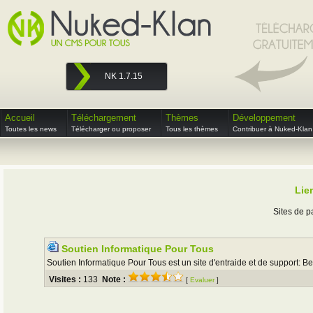
NK 1.7.15
Accueil
Téléchargement
Thèmes
Développement
Toutes les news
Télécharger ou proposer
Tous les thèmes
Contribuer à Nuked-Klan
Lie
Sites de p
Soutien Informatique Pour Tous
Soutien Informatique Pour Tous est un site d'entraide et de support: Besoi
Visites :
133
Note :
[
Evaluer
]