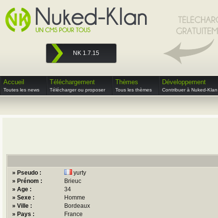
NK 1.7.15
Accueil
Téléchargement
Thèmes
Développement
Toutes les news
Télécharger ou proposer
Tous les thèmes
Contribuer à Nuked-Klan
» Pseudo :
yurty
» Prénom :
Brieuc
» Age :
34
» Sexe :
Homme
» Ville :
Bordeaux
» Pays :
France