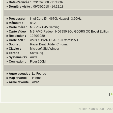
» Date d'arrivée :
23/02/2008 - 21:42:02
» Dernière visite :
09/05/2018 - 14:22:18
» Processeur :
Intel Core i5 - 4670k Haswell, 3.5GHz
» Mémoire :
8 Go
» Carte mère :
MSI Z87 G45 Gaming
» Carte Vidéo :
MSI AMD Radeon HD7950 3Go GDDR5 OC Boost Edition
» Résolution :
1920/1080
» Carte son :
Asus XONAR DGX PCI Express 5.1
» Souris :
Razer DeathAdder Chroma
» Clavier :
Microsoft SideWinder
» Ecran :
Samsung
» Systeme OS :
Autre
» Connexion :
Fiber 100M
» Autre pseudo :
Le Fourbe
» Map favorite :
Inferno
» Arme favorite :
AWP
[
T
Nuked-Klan © 2001, 202