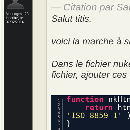
Citation par Sa
Messages : 23
Salut titis,
Inscrit(e) le:
07/02/2014
voici la marche à s
Dans le fichier nu
fichier, ajouter ces
function
nkHt
1
2
return
ht
3
4
'ISO-8859-1'
5
6
}
7
8