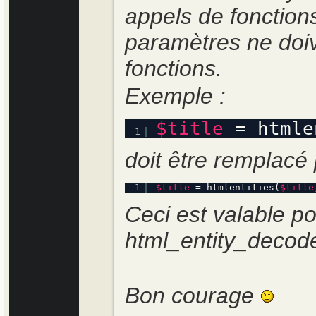
appels de fonction
paramètres ne doive
fonctions.
Exemple :
$title
= htmle
1
doit être remplacé 
1
$title
= htmlentities(
$title
Ceci est valable po
html_entity_decode
Bon courage