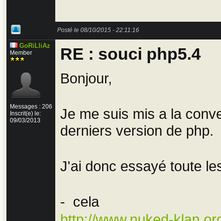
Posté le 08/10/2015 - 22:11:16
GoRiLliAz
RE : souci php5.4
Member
Bonjour,
Messages : 206
Je me suis mis a la conv
Inscrit(e) le:
09/03/2013
derniers version de php.
J'ai donc essayé toute les
- cela
http://www.nuked-klan.or