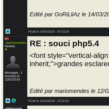
Edité par GoRiLliAz le 14/03/2
Posté le 14/03/2016 - 00:53:28
RE : souci php5.4
mariomendes
Newbie
<font style="vertical-align
inherit;">grandes esclar
Messages : 1
Inscrit(e) le:
12/02/2018
Edité par mariomendes le 12/0
Posté le 12/02/2018 - 16:20:43
adminxavier