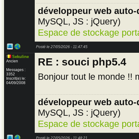
développeur web auto-
MySQL, JS : jQuery)
Espace de stockage porta
Posté le 27/05/2026 - 11:47:45
Sekuline
RE : souci php5.4
Ancien
Messages :
Bonjour tout le monde !!
3352
Inscrit(e) le:
04/09/2008
développeur web auto-
MySQL, JS : jQuery)
Espace de stockage porta
Posté le 27/05/2026 - 11:48:21