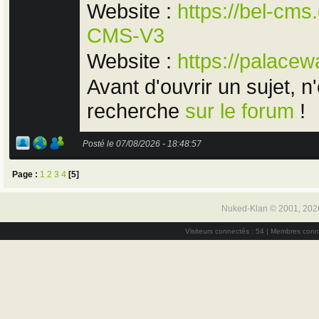
Website :
https://bel-cms
CMS-V3
Website :
https://palacew
Avant d'ouvrir un sujet, n
recherche
sur le forum
!
Posté le 07/08/2026 - 18:48:57
Page :
1
2
3
4
[5]
Nuked-Klan © 2001, 202
Visiteurs connectés : 54 | Membres conn