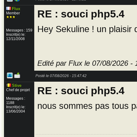
Flux
RE : souci php5.4
Member
Hey Sekuline ! un plaisir 
Messages : 159
Inscrit(e) le:
12/11/2008
Edité par Flux le 07/08/2026 -
Posté le 07/08/2026 - 15:47:42
Stive
RE : souci php5.4
Chef de projet
Messages :
1188
nous sommes pas tous p
Inscrit(e) le:
13/06/2004