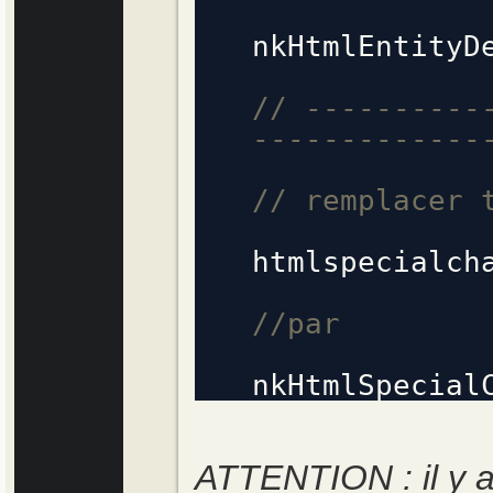
nkHtmlEntityD
// ----------
-------------
// remplacer 
htmlspecialch
//par
nkHtmlSpecial
ATTENTION : il y a 