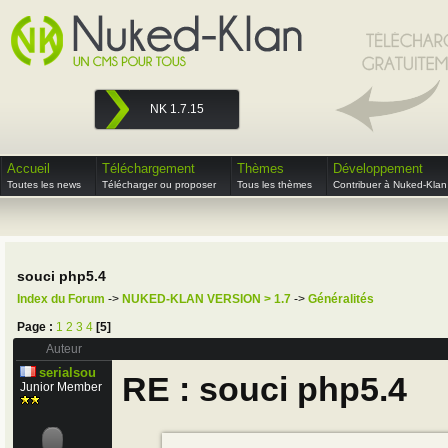
NK 1.7.15
Accueil
Téléchargement
Thèmes
Développement
Toutes les news
Télécharger ou proposer
Tous les thèmes
Contribuer à Nuked-Klan
souci php5.4
Index du Forum
->
NUKED-KLAN VERSION > 1.7
->
Généralités
Page :
1
2
3
4
[5]
Auteur
serialsou
RE : souci php5.4
Junior Member