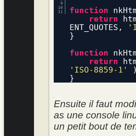
9
10
function
nkHt
11
return
ht
ENT_QUOTES,
'
}
function
nkHt
return
ht
'ISO-8859-1'
}
Ensuite il faut modif
as une console linu
un petit bout de te