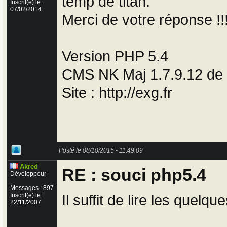
temp de titan.
Inscrit(e) le:
07/02/2014
Merci de votre réponse !!
Version PHP 5.4
CMS NK Maj 1.7.9.12 de l
Site : http://exg.fr
Posté le 08/10/2015 - 11:49:09
Akred
RE : souci php5.4
Développeur
Messages : 897
Inscrit(e) le:
Il suffit de lire les quelq
22/11/2007