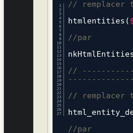
// remplacer 
1
2
3
4
htmlentities(
5
6
7
8
//par
9
10
11
12
nkHtmlEntitie
13
14
15
16
// ----------
17
18
-------------
19
20
21
22
// remplacer 
23
24
25
26
html_entity_d
27
//par