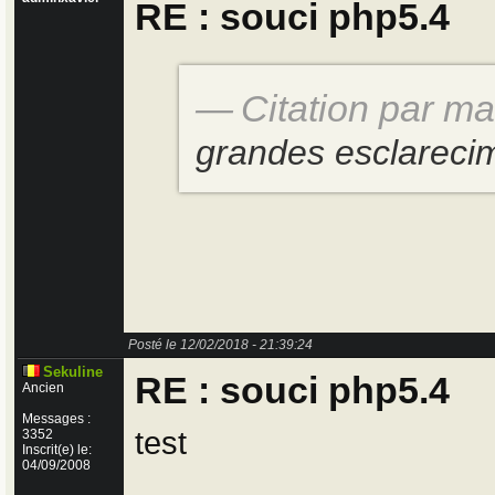
RE : souci php5.4
Citation par m
grandes esclareci
Posté le 12/02/2018 - 21:39:24
Sekuline
RE : souci php5.4
Ancien
Messages :
test
3352
Inscrit(e) le:
04/09/2008