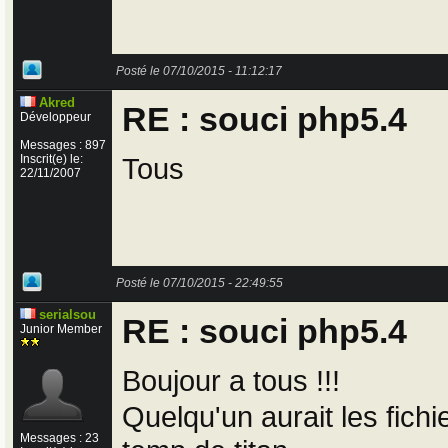
Posté le 07/10/2015 - 11:12:17
Akred
RE : souci php5.4
Développeur
Messages : 897
Inscrit(e) le:
Tous
22/11/2007
Posté le 07/10/2015 - 22:49:55
serialsou
RE : souci php5.4
Junior Member
Boujour a tous !!!
Quelqu'un aurait les fich
Messages : 23